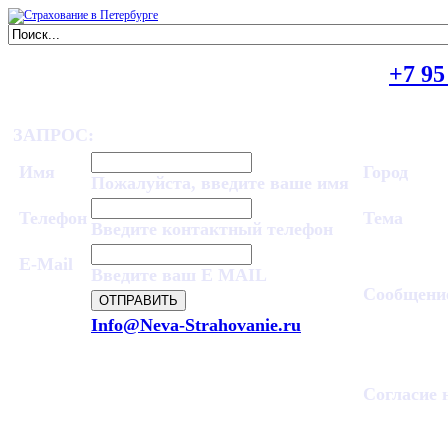
ПОЛУЧИТЬ КОНСУЛЬТАЦИЮ
+7 95
ЗАПРОС:
Имя
Город
Пожалуйста, введите ваше имя
Телефон
Тема
Введите контактный телефон
E-Mail
Введите ваш E MAIL
Сообщени
Info@Neva-Strahovanie.ru
Согласие 