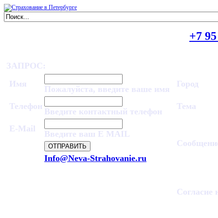
ПОЛУЧИТЬ КОНСУЛЬТАЦИЮ
+7 95
ЗАПРОС:
Имя
Город
Пожалуйста, введите ваше имя
Телефон
Тема
Введите контактный телефон
E-Mail
Введите ваш E MAIL
Сообщени
Info@Neva-Strahovanie.ru
Согласие 