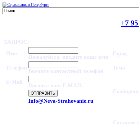
ПОЛУЧИТЬ КОНСУЛЬТАЦИЮ
+7 95
ЗАПРОС:
Имя
Город
Пожалуйста, введите ваше имя
Телефон
Тема
Введите контактный телефон
E-Mail
Введите ваш E MAIL
Сообщени
Info@Neva-Strahovanie.ru
Согласие 